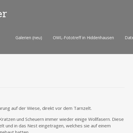
er
Skip
Galerien (neu)
OWL-Fototreff in Hiddenhausen
Dat
to
content
rung auf der Wiese, direkt vor dem Tarnzelt.
h Kratzen und Scheuern immer wieder einige Wollfasern. Diese
 und in das Nest eingetragen, welches sie auf einem
 gebaut hatten.